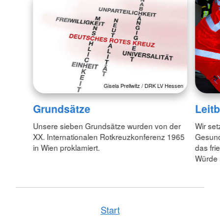
Gisela Prellwitz / DRK LV Hessen
Grundsätze
Leitb
Unsere sieben Grundsätze wurden von der
Wir set
XX. Internationalen Rotkreuzkonferenz 1965
Gesund
in Wien proklamiert.
das fr
Würde 
Start