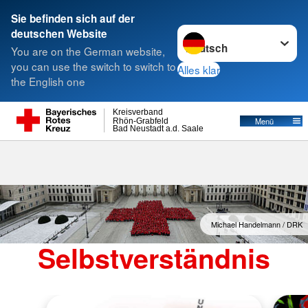
Sie befinden sich auf der
Sprache wechseln zu
deutschen Website
Suche
You are on the German website,
you can use the switch to switch to
Alles klar
the English one
Kreisverband
Menü
Rhön-Grabfeld
Bad Neustadt a.d. Saale
Michael Handelmann / DRK
Selbstverständnis