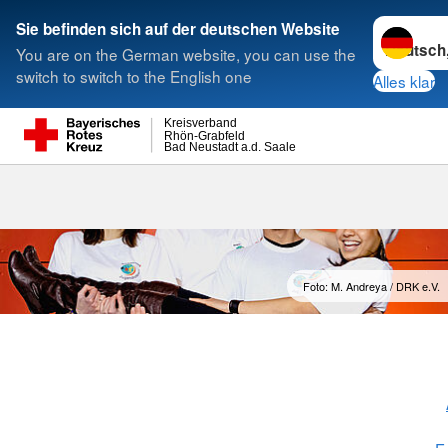
Sprache w
Sie befinden sich auf der deutschen Website
You are on the German website, you can use the
Suche
switch to switch to the English one
Alles klar
Kreisverband
Rhön-Grabfeld
Bad Neustadt a.d. Saale
Jugend-Rot-
Foto: M. Andreya / DRK e.V.