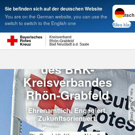
Sprache w
Sie befinden sich auf der deutschen Website
You are on the German website, you can use the
Suche
switch to switch to the English one
Alles klar
Kreisverband
Rhön-Grabfeld
Bad Neustadt a.d. Saale
Der Vorstand
Die Vorstandschaft
des BRK-
Kreisverbandes
Rhön-Grabfeld
Foto: A. Zelck / DRKS
Ehrenamtlich. Engagiert.
Zukunftsorientiert.