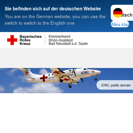
Sprache w
Sie befinden sich auf der deutschen Website
You are on the German website, you can use the
Suche
switch to switch to the English one
Alles klar
Kreisverband
Rhön-Grabfeld
Bad Neustadt a.d. Saale
Rotes Kreuz i
ICRC, public domain