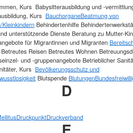
mmen, Kurs Babysitterausbildung und -vermittlun
ausbildung, Kurs
Bauchorgane
Beatmung von
/Kleinkindern
Behindertenhilfe Behindertenwerkstä
nd unterstützende Dienste Beratung zu Mutter-Ki
angebote für Migrantinnen und Migranten
Bereitsc
 Betreutes Reisen Betreutes Wohnen Betreuungsd
einzel- und -gruppenangebote Betrieblicher Sanitä
nitäter, Kurs
Bevölkerungsschutz und
wusstlosigkeit
Blutspende
Blutungen
Bundesfreiwill
D
ellitus
Druckpunkt
Druckverband
E