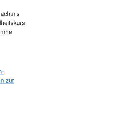
ächtnis
eitskurs
amme
n-
en zur