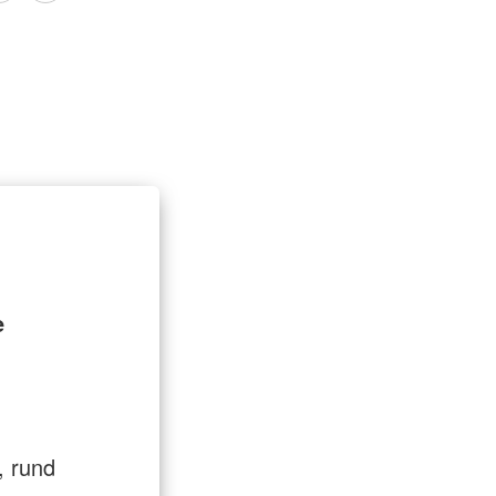
t
Entlastung für Pflegende
e
, rund