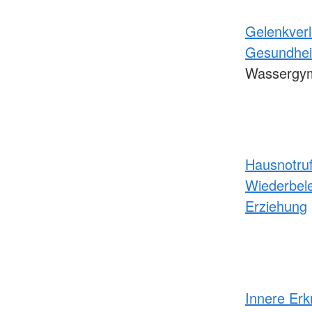
Gelenkver
Gesundhei
Wassergym
Hausnotru
Wiederbel
Erziehung
Innere Er