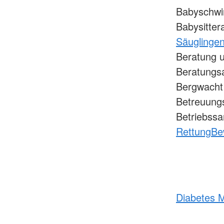
Babyschwi
Babysitter
Säuglingen
Beratung u
Beratungs
Bergwacht
Betreuungs
Betriebssa
Rettung
Be
Diabetes M