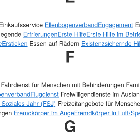
Einkaufsservice
Ellenbogenverband
Engagement
En
Pflegende
Erfrierungen
Erste Hilfe
Erste Hilfe im Betri
e
Ersticken
Essen auf Rädern
Existenzsichernde Hi
F
Fahrdienst für Menschen mit Behinderungen Famil
penverband
Flugdienst
Freiwilligendienste im Ausla
s Soziales Jahr (FSJ)
Freizeitangebote für Mensche
ungen
Fremdkörper im Auge
Fremdkörper in Luft/Sp
G