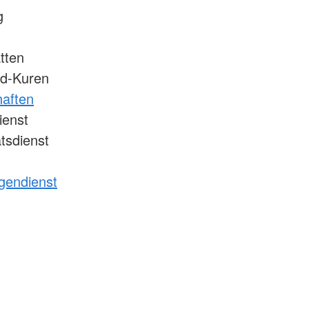
g
tten
nd-Kuren
haften
ienst
tsdienst
igendienst