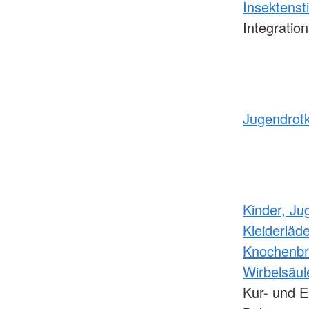
Insektens
Integratio
Jugendrot
Kinder, Ju
Kleiderläd
Knochenbr
Wirbelsäu
Kur- und 