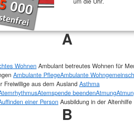
um die Uhr.
A
echtes Wohnen
Ambulant betreutes Wohnen für Me
ungen
Ambulante Pflege
Ambulante Wohngemeinsch
r Freiwillige aus dem Ausland
Asthma
Atemrhythmus
Atemspende beenden
Atmung
Atmun
Auffinden einer Person
Ausbildung in der Altenhilfe
B