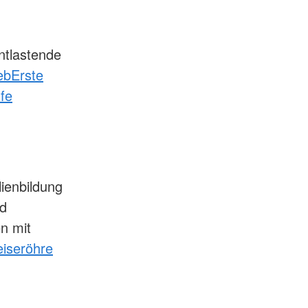
tlastende
eb
Erste
lfe
ienbildung
nd
n mit
eiseröhre