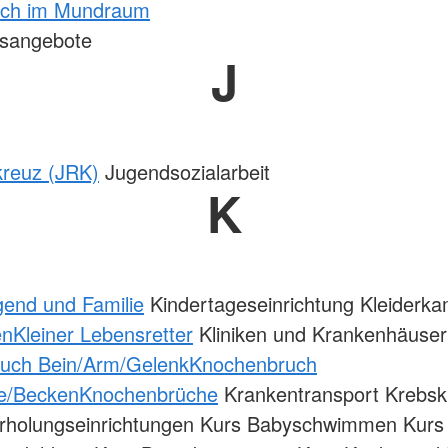
tich im Mundraum
nsangebote
J
kreuz (JRK)
Jugendsozialarbeit
K
gend und Familie
Kindertageseinrichtung Kleiderk
en
Kleiner Lebensretter
Kliniken und Krankenhäuser
uch Bein/Arm/Gelenk
Knochenbruch
le/Becken
Knochenbrüche
Krankentransport Krebsk
Erholungseinrichtungen Kurs Babyschwimmen Kurs