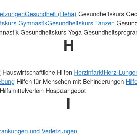
letzungen
Gesundheit (Reha)
Gesundheitskurs Ged
tskurs Gymnastik
Gesundheitskurs Tanzen
Gesundh
nastik Gesundheitskurs Yoga Gesundheitsprogr
H
f
Hauswirtschaftliche Hilfen
Herzinfarkt
Herz-Lunge
ebung
Hilfen für Menschen mit Behinderungen
Hilf
Hilfsmittelverleih Hospizangebot
I
krankungen und Verletzungen