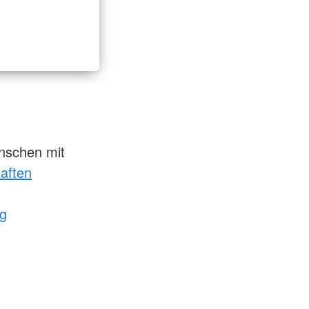
nschen mit
aften
g