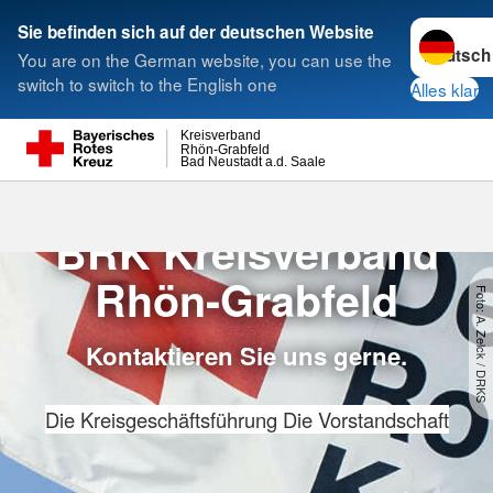
Sprache w
Sie befinden sich auf der deutschen Website
You are on the German website, you can use the
Suche
switch to switch to the English one
Alles klar
Kreisverband
Rhön-Grabfeld
Bad Neustadt a.d. Saale
Ansprechpart
Ansprechpartner im
BRK Kreisverband
Rhön-Grabfeld
Foto: A. Zelck / DRKS
Kontaktieren Sie uns gerne.
Die Kreisgeschäftsführung
Die Vorstandschaft