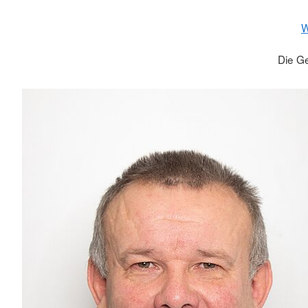
W
Die G