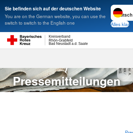
Sprache w
Sie befinden sich auf der deutschen Website
You are on the German website, you can use the
Suche
switch to switch to the English one
Alles klar
Kreisverband
Rhön-Grabfeld
Bad Neustadt a.d. Saale
Meldungen
Aktuelle Meldungen
/
S
F
o
t
o
:
A
.
Z
e
lc
k
/
D
R
K
Pressemitteilungen
Pre