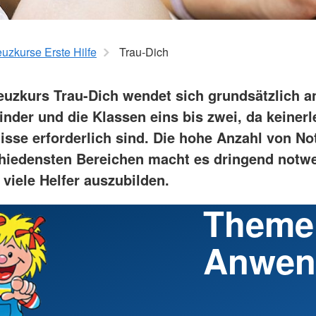
tz
Kinder, J
Leben mit Krebs
Familienhi
für Menschen nach einem
Stationäre
t
Schlaganfall
uzkurse Erste Hilfe
Trau-Dich
ppen
Depression
euzkurs Trau-Dich wendet sich grundsätzlich a
nder und die Klassen eins bis zwei, da keinerl
isse erforderlich sind. Die hohe Anzahl von Not
hiedensten Bereichen macht es dringend notw
viele Helfer auszubilden.
Theme
Anwen