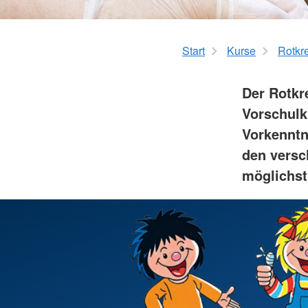
Katastrophenschu
Hospizarbeit
Bergwacht
Hospizmobil
Rettungshundearbei
Start
Kurse
Rotkre
Schnell-Einsatz-Gru
Wasserwacht
Der Rotkr
Vorschulki
Vorkenntn
den versc
möglichst 