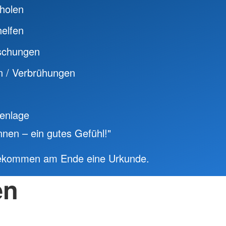
 holen
helfen
schungen
 / Verbrühungen
tenlage
önnen – ein gutes Gefühl!"
bekommen am Ende eine Urkunde.
en