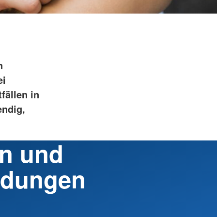
ugend und
lfe
 & Ambulante Hilfen
n
ei
fällen in
endig,
n und
dungen