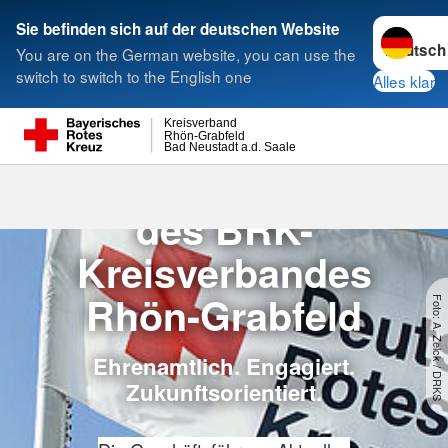
Sprache w
Sie befinden sich auf der deutschen Website
You are on the German website, you can use the
Suche
switch to switch to the English one
Alles klar
Kreisverband
Rhön-Grabfeld
Bad Neustadt a.d. Saale
Der Vorstand
Die Vorstandschaft
des BRK-
Kreisverbandes
Rhön-Grabfeld
Foto: A. Zelck / DRKS
Ehrenamtlich. Engagiert.
Zukunftsorientiert.