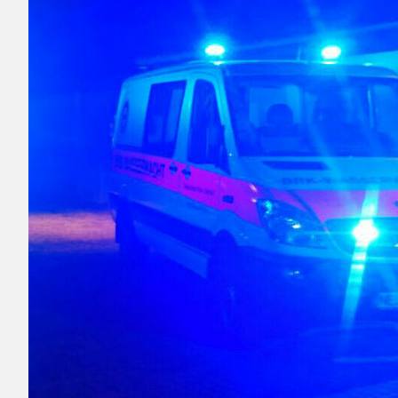
geht es zum „Rettungsschwimmer im Wa
Das ist die Grundqualifikation für alle 
die Badeaufsicht an Gewässern machen
sich dann in der Ausbildung zum Wasse
notfallmedizinische Kenntnisse vertieft
aus Flüssen geübt oder das Retten mit 
Wasserretter ist, hat auch die Grundqual
Sanitätsdienst und kann so zum Beispie
Veranstaltungen übernehmen.
Weitere Infos:
Wasserwacht
Hinweis
: Dieser Link führt auf die Sei
und Sie verlassen unsere Webseite.