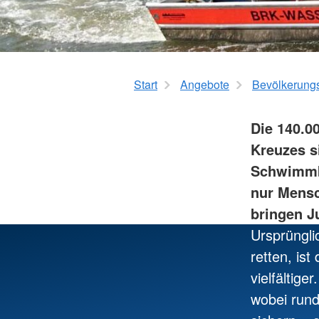
Katastrophenschu
Hospizarbeit
Bergwacht
Hospizmobil
Rettungshundearbei
Schnell-Einsatz-Gru
Wasserwacht
Start
Angebote
Bevölkerungs
Die 140.0
Kreuzes s
Schwimmbä
nur Mensc
bringen J
Ursprüngli
retten, is
vielfältige
wobei rund