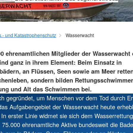
tz
Kinder, J
Leben mit Krebs
Familienhi
für Menschen nach einem
Stationäre
t
Schlaganfall
ppen
Depression
.- und Katastrophenschutz
Wasserwacht
00 ehrenamtlichen Mitglieder der Wasserwacht
ind ganz in ihrem Element: Beim Einsatz in
dern, an Flüssen, Seen sowie am Meer retten 
henleben, sondern bilden Rettungsschwimmer
ung und Alt das Schwimmen bei.
ch gegründet, um Menschen vor dem Tod durch Er
t das Aufgabengebiet der Wasserwacht heute erhebl
r. In erster Linie widmet sie sich dem Wasserrettung
 75.000 ehrenamtliche Aktive bundesweit die Ba