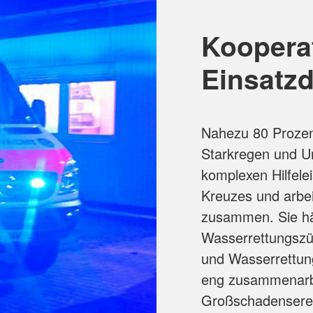
sserrettungsdienst“.
Wasserwachts-Mitglieder,
Koopera
. Vier Module schließen
rretter an. Dabei werden
Einsatzd
, spezielle Rettungen auch
dem Boot trainiert. Wer
ifikation im
Nahezu 80 Prozent
l auch Sanitätsdienst bei
Starkregen und Un
komplexen Hilfel
Kreuzes und arbei
zusammen. Sie hä
Wasserrettungszüg
und Wasserrettun
te eines anderen Anbieters
eng zusammenarbe
Großschadenserei