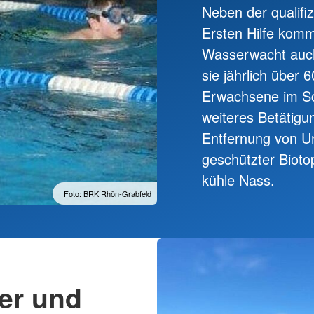
Neben der qualifi
Ersten Hilfe komm
Wasserwacht auch 
sie jährlich über
Erwachsene im S
weiteres Betätigu
Entfernung von U
geschützter Biot
kühle Nass.
Foto: BRK Rhön-Grabfeld
er und