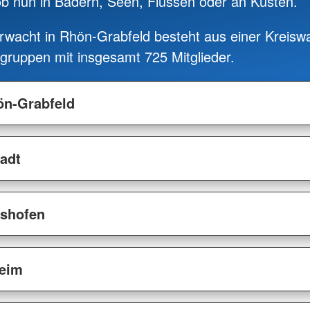
ob nun in Bädern, Seen, Flüssen oder an Küsten.
wacht in Rhön-Grabfeld besteht aus einer Kreis
gruppen mit insgesamt 725 Mitglieder.
ön-Grabfeld
adt
gshofen
heim