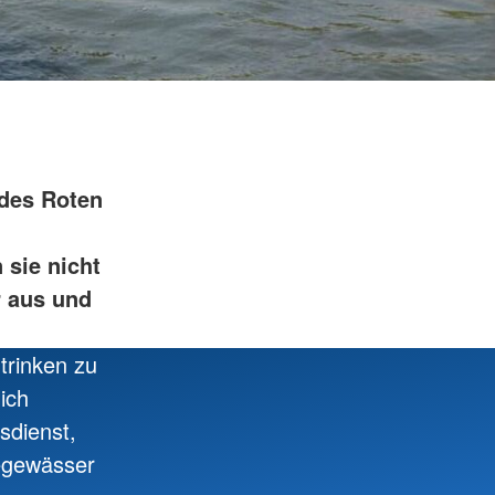
ugend und
lfe
 & Ambulante Hilfen
 des Roten
sie nicht
 aus und
trinken zu
ich
sdienst,
degewässer