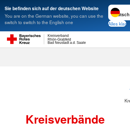
Sprache w
Sie befinden sich auf der deutschen Website
You are on the German website, you can use the
Suche
switch to switch to the English one
Alles klar
Kreisverband
Rhön-Grabfeld
Bad Neustadt a.d. Saale
Kreisverbänd
Kr
Kreisverbände