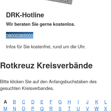
DRK-Hotline
Wir beraten Sie gerne kostenlos.
08000365000
Infos für Sie kostenfrei, rund um die Uhr.
Rotkreuz Kreisverbände
Bitte klicken Sie auf den Anfangsbuchstaben des
gesuchten Kreisverbandes.
A
B
C
D
E
F
G
H
I
J
K
L
M
N
O
P
Q
R
S
T
U
V
W
X