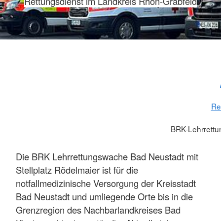
Rettungsdienst im Landkreis Rhön-Grabfeld
Re
BRK-Lehrrett
Die BRK Lehrrettungswache Bad Neustadt mit
Stellplatz Rödelmaier ist für die
notfallmedizinische Versorgung der Kreisstadt
Bad Neustadt und umliegende Orte bis in die
Grenzregion des Nachbarlandkreises Bad