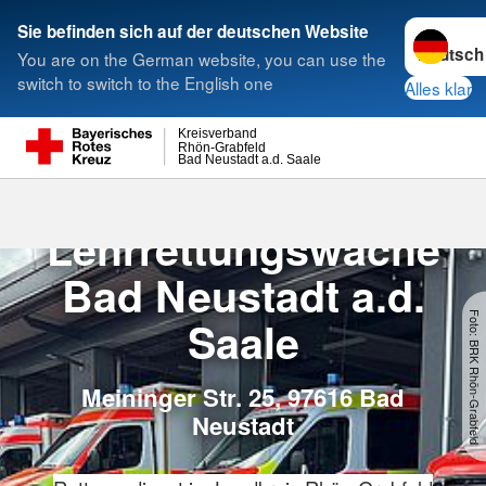
Sprache w
Sie befinden sich auf der deutschen Website
You are on the German website, you can use the
Suche
switch to switch to the English one
Alles klar
Kreisverband
Rhön-Grabfeld
Bad Neustadt a.d. Saale
BRK-Lehrrett
BRK-
Lehrrettungswache
Bad Neustadt a.d.
Foto: BRK Rhön-Grabfeld
Saale
Meininger Str. 25, 97616 Bad
Neustadt