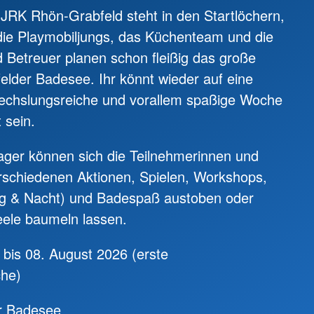
ugend und
 JRK Rhön-Grabfeld steht in den Startlöchern,
lfe
 die Playmobiljungs, das Küchenteam und die
 & Ambulante Hilfen
 Betreuer planen schon fleißig das große
felder Badesee. Ihr könnt wieder auf eine
chslungsreiche und vorallem spaßige Woche
 sein.
ager können sich die Teilnehmerinnen und
rschiedenen Aktionen, Spielen, Workshops,
g & Nacht) und Badespaß austoben oder
eele baumeln lassen.
bis 08. August 2026 (erste
he)
r Badesee