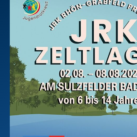
Katastrophenschu
Hospizarbeit
Bergwacht
Hospizmobil
Rettungshundearbei
Schnell-Einsatz-Gru
Wasserwacht