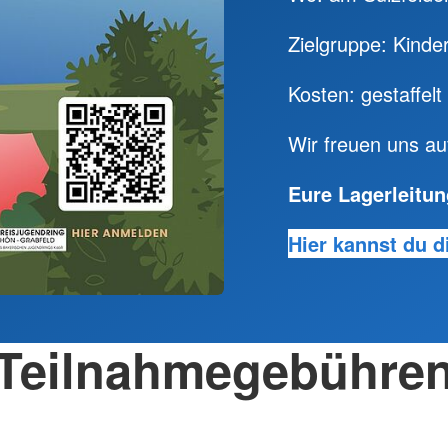
Zielgruppe: Kinde
Kosten: gestaffel
Wir freuen uns a
Eure Lagerleitun
Hier kannst du 
Teilnahmegebühre