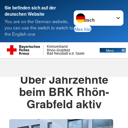
Sie befinden sich auf der
Sprache wechseln zu
deutschen Website
Suche
You are on the German website,
you can use the switch to switch to
Alles klar
the English one
Kreisverband
Menü
Rhön-Grabfeld
Bad Neustadt a.d. Saale
18.08.2025
· Pressemitteilung
Über Jahrzehnte
beim BRK Rhön-
Grabfeld aktiv