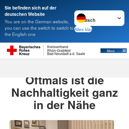
Sie befinden sich auf der
Sprache wechseln zu
deutschen Website
Suche
You are on the German website,
you can use the switch to switch to
Alles klar
the English one
Kreisverband
Menü
Rhön-Grabfeld
Bad Neustadt a.d. Saale
11.06.2026
· Pressemitteilung
Oftmals ist die
Nachhaltigkeit ganz
in der Nähe