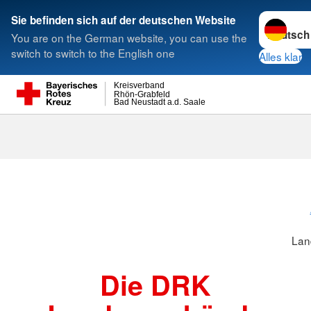
Sprache w
Sie befinden sich auf der deutschen Website
You are on the German website, you can use the
Suche
switch to switch to the English one
Alles klar
Kreisverband
Rhön-Grabfeld
Bad Neustadt a.d. Saale
Landesverbä
Lan
Die DRK