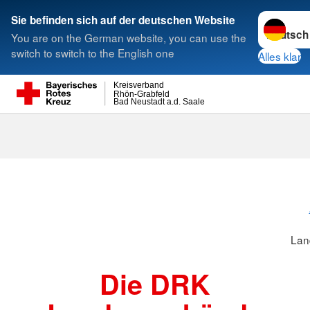
Sprache w
Sie befinden sich auf der deutschen Website
You are on the German website, you can use the
Suche
switch to switch to the English one
Alles klar
Kreisverband
Rhön-Grabfeld
Bad Neustadt a.d. Saale
Landesverbä
Lan
Die DRK