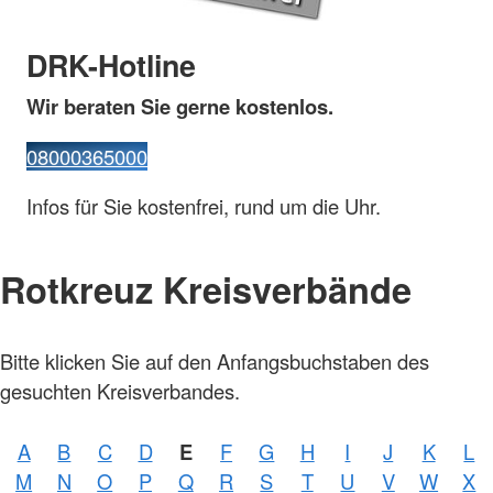
DRK-Hotline
Wir beraten Sie gerne kostenlos.
08000365000
Infos für Sie kostenfrei, rund um die Uhr.
Rotkreuz Kreisverbände
Bitte klicken Sie auf den Anfangsbuchstaben des
gesuchten Kreisverbandes.
A
B
C
D
E
F
G
H
I
J
K
L
M
N
O
P
Q
R
S
T
U
V
W
X