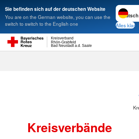
Sprache w
Sie befinden sich auf der deutschen Website
You are on the German website, you can use the
Suche
switch to switch to the English one
Alles klar
Kreisverband
Rhön-Grabfeld
Bad Neustadt a.d. Saale
Kreisverbänd
Kr
Kreisverbände