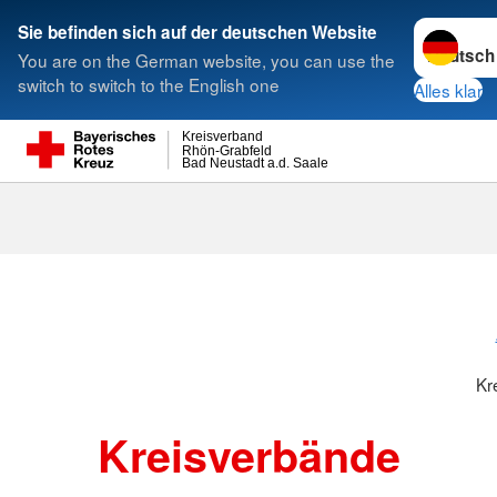
Sprache w
Sie befinden sich auf der deutschen Website
You are on the German website, you can use the
Suche
switch to switch to the English one
Alles klar
Kreisverband
Rhön-Grabfeld
Bad Neustadt a.d. Saale
Kreisverbänd
Kr
Kreisverbände