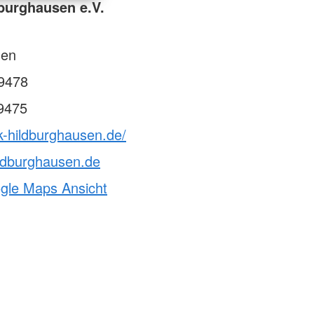
burghausen e.V.
sen
9478
9475
k-hildburghausen.de/
ldburghausen.de
ogle Maps Ansicht