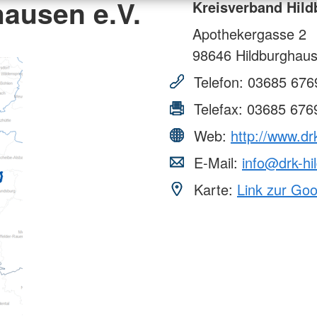
ausen e.V.
Kreisverband Hild
Apothekergasse 2
98646
Hildburghau
Telefon:
03685 676
Telefax:
03685 676
Web:
http://www.dr
E-Mail:
info@drk-hi
Karte:
Link zur Go