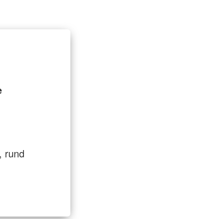
t
Entlastung für Pflegende
e
, rund