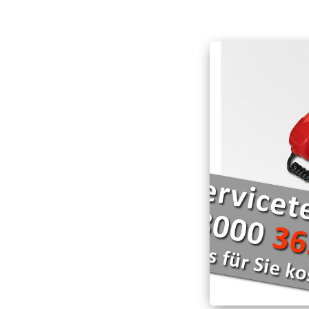
Hospizarbeit
Deutschen Roten Kr
Schnell-Einsatz-Gru
Hospizmobil
Die Wasserwacht