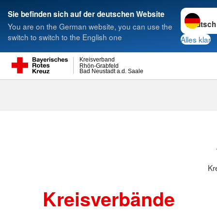
Sprache w
Sie befinden sich auf der deutschen Website
You are on the German website, you can use the
Suche
switch to switch to the English one
Alles klar
Kreisverband
Rhön-Grabfeld
Bad Neustadt a.d. Saale
Kreisverbänd
Kr
Kreisverbände