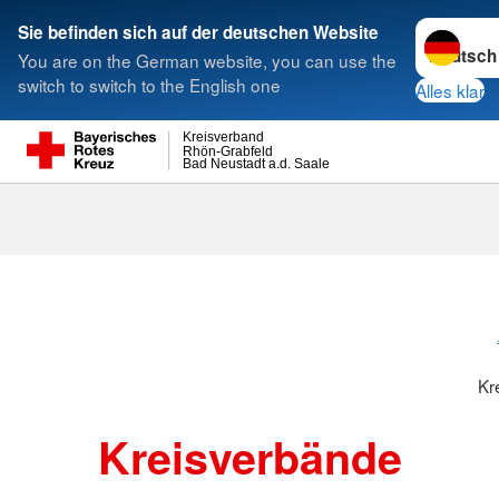
Sprache w
Sie befinden sich auf der deutschen Website
You are on the German website, you can use the
Suche
switch to switch to the English one
Alles klar
Kreisverband
Rhön-Grabfeld
Bad Neustadt a.d. Saale
Kreisverbänd
Kr
Kreisverbände