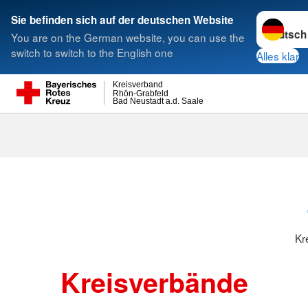
Sprache w
Sie befinden sich auf der deutschen Website
You are on the German website, you can use the
Suche
switch to switch to the English one
Alles klar
Kreisverband
Rhön-Grabfeld
Bad Neustadt a.d. Saale
Kreisverbänd
Kr
Kreisverbände