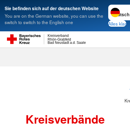
Sprache w
Sie befinden sich auf der deutschen Website
You are on the German website, you can use the
Suche
switch to switch to the English one
Alles klar
Kreisverband
Rhön-Grabfeld
Bad Neustadt a.d. Saale
Kreisverbänd
Kr
Kreisverbände