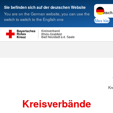
Sprache w
Sie befinden sich auf der deutschen Website
You are on the German website, you can use the
Suche
switch to switch to the English one
Alles klar
Kreisverband
Rhön-Grabfeld
Bad Neustadt a.d. Saale
Kreisverbänd
Kr
Kreisverbände