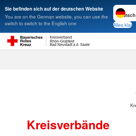
Sprache w
Sie befinden sich auf der deutschen Website
You are on the German website, you can use the
Suche
switch to switch to the English one
Alles klar
Kreisverband
Rhön-Grabfeld
Bad Neustadt a.d. Saale
Kreisverbänd
Kr
Kreisverbände