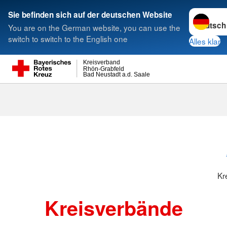
Sprache w
Sie befinden sich auf der deutschen Website
You are on the German website, you can use the
Suche
switch to switch to the English one
Alles klar
Kreisverband
Rhön-Grabfeld
Bad Neustadt a.d. Saale
Kreisverbänd
Kr
Kreisverbände