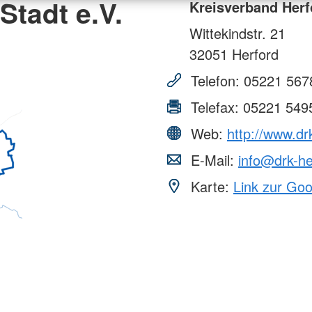
Stadt e.V.
Kreisverband Herfo
Wittekindstr. 21
32051
Herford
Telefon:
05221 567
Telefax:
05221 549
Web:
http://www.dr
E-Mail:
info@drk-he
Karte:
Link zur Go