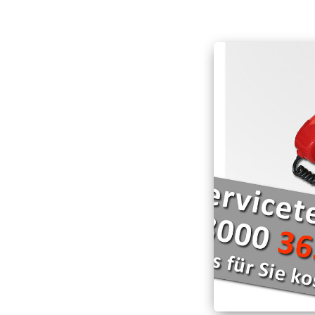
Hospizarbeit
Deutschen Roten Kr
Schnell-Einsatz-Gru
Hospizmobil
Die Wasserwacht