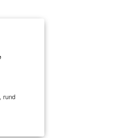
t
Entlastung für Pflegende
e
, rund