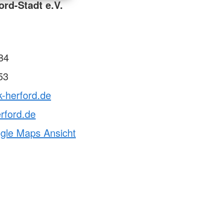
rd-Stadt e.V.
84
53
k-herford.de
rford.de
ogle Maps Ansicht