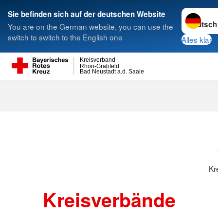
Sprache w
Sie befinden sich auf der deutschen Website
You are on the German website, you can use the
Suche
switch to switch to the English one
Alles klar
Kreisverband
Rhön-Grabfeld
Bad Neustadt a.d. Saale
Kreisverbänd
Kr
Kreisverbände