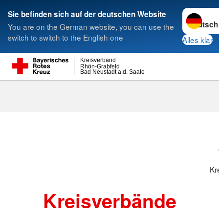
Sprache w
Sie befinden sich auf der deutschen Website
You are on the German website, you can use the
Suche
switch to switch to the English one
Alles klar
Kreisverband
Rhön-Grabfeld
Bad Neustadt a.d. Saale
Kreisverbänd
Kr
Kreisverbände