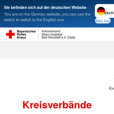
Sprache w
Sie befinden sich auf der deutschen Website
You are on the German website, you can use the
Suche
switch to switch to the English one
Alles klar
Kreisverband
Rhön-Grabfeld
Bad Neustadt a.d. Saale
Kreisverbänd
Kr
Kreisverbände