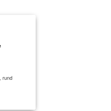
t
Entlastung für Pflegende
e
, rund