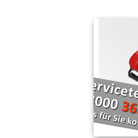
Hospizarbeit
Deutschen Roten Kr
Schnell-Einsatz-Gru
Hospizmobil
Die Wasserwacht