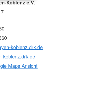
n-Koblenz e.V.
 7
80
860
ayen-koblenz.drk.de
-koblenz.drk.de
ogle Maps Ansicht