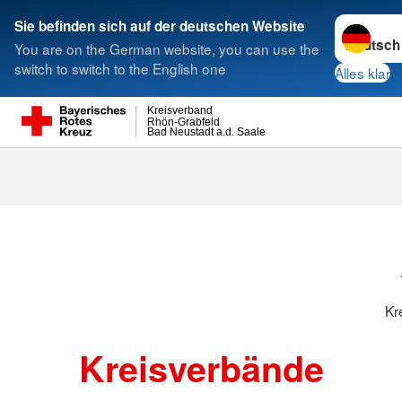
Sprache w
Sie befinden sich auf der deutschen Website
You are on the German website, you can use the
Suche
switch to switch to the English one
Alles klar
Kreisverband
Rhön-Grabfeld
Bad Neustadt a.d. Saale
Kreisverbänd
Kr
Kreisverbände