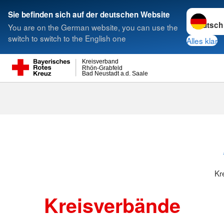
Sprache w
Sie befinden sich auf der deutschen Website
You are on the German website, you can use the
Suche
switch to switch to the English one
Alles klar
Kreisverband
Rhön-Grabfeld
Bad Neustadt a.d. Saale
Kreisverbänd
Kr
Kreisverbände