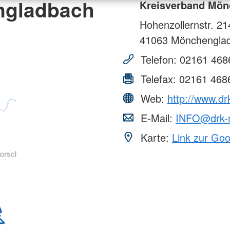
ngladbach
Kreisverband Mön
Hohenzollernstr. 21
41063
Mönchengla
Telefon:
02161 468
Telefax:
02161 468
Web:
http://www.d
E-Mail:
INFO@drk-
Karte:
Link zur Go