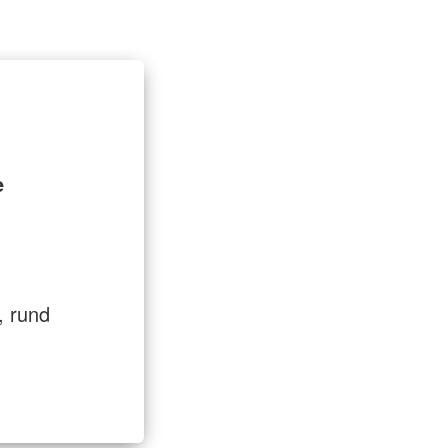
t
Entlastung für Pflegende
e
, rund