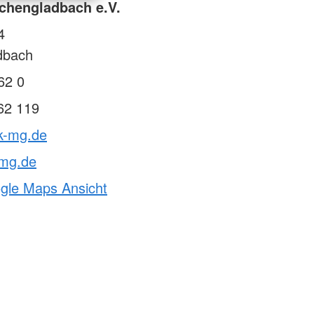
chengladbach e.V.
4
dbach
62 0
62 119
rk-mg.de
mg.de
ogle Maps Ansicht