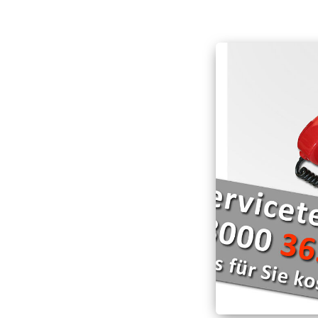
Hospizarbeit
Deutschen Roten Kr
Schnell-Einsatz-Gru
Hospizmobil
Die Wasserwacht