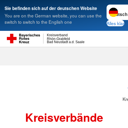
Sprache w
Sie befinden sich auf der deutschen Website
You are on the German website, you can use the
Suche
switch to switch to the English one
Alles klar
Kreisverband
Rhön-Grabfeld
Bad Neustadt a.d. Saale
Kreisverbänd
Kr
Kreisverbände