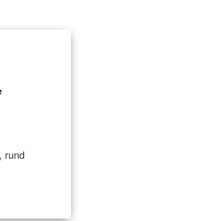
t
Entlastung für Pflegende
e
, rund