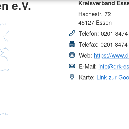
n e.V.
Kreisverband Esse
Hachestr. 72
45127
Essen
Telefon:
0201 8474
Telefax:
0201 8474
Web:
https://www.d
E-Mail:
info@drk-e
Karte:
Link zur Go