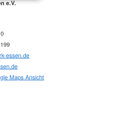
n e.V.
 0
 199
rk-essen.de
ssen.de
ogle Maps Ansicht