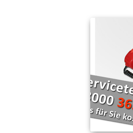
Hospizarbeit
Deutschen Roten Kr
Schnell-Einsatz-Gru
Hospizmobil
Die Wasserwacht