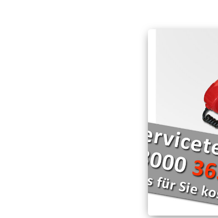
Hospizarbeit
Deutschen Roten Kr
Schnell-Einsatz-Gru
Hospizmobil
Die Wasserwacht