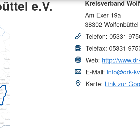
ttel e.V.
Kreisverband Wolf
Am Exer 19a
38302
Wolfenbüttel
Telefon:
05331 975
Telefax:
05331 975
Web:
http://www.dr
E-Mail:
info@drk-kv
Karte:
Link zur Go