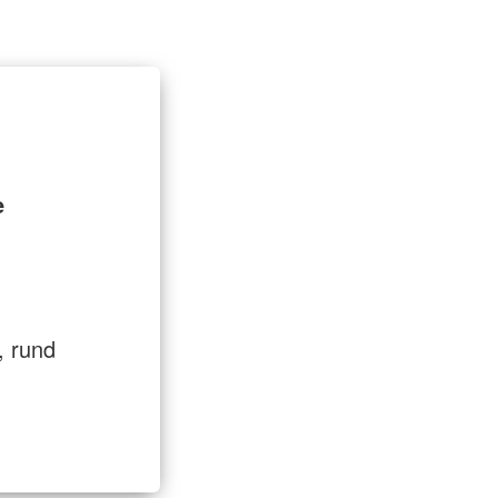
t
Entlastung für Pflegende
e
, rund