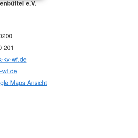
enbüttel e.V.
0200
0 201
k-kv-wf.de
-wf.de
ogle Maps Ansicht