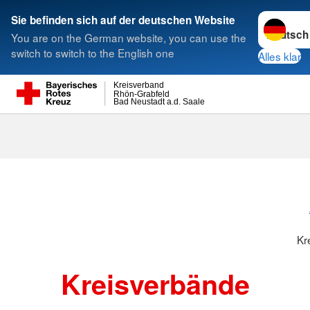
Sprache w
Sie befinden sich auf der deutschen Website
You are on the German website, you can use the
Suche
switch to switch to the English one
Alles klar
Kreisverband
Rhön-Grabfeld
Bad Neustadt a.d. Saale
Kreisverbänd
Kr
Kreisverbände