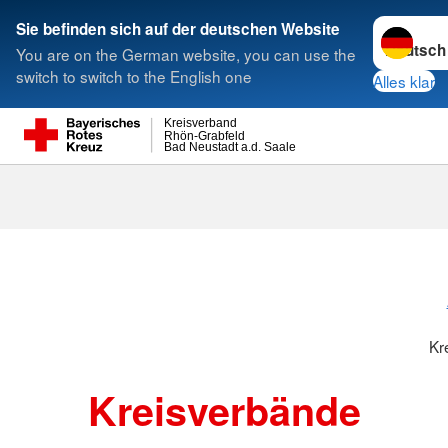
Sprache w
Sie befinden sich auf der deutschen Website
You are on the German website, you can use the
Suche
switch to switch to the English one
Alles klar
Kreisverband
Rhön-Grabfeld
Bad Neustadt a.d. Saale
Kreisverbänd
Kr
Kreisverbände