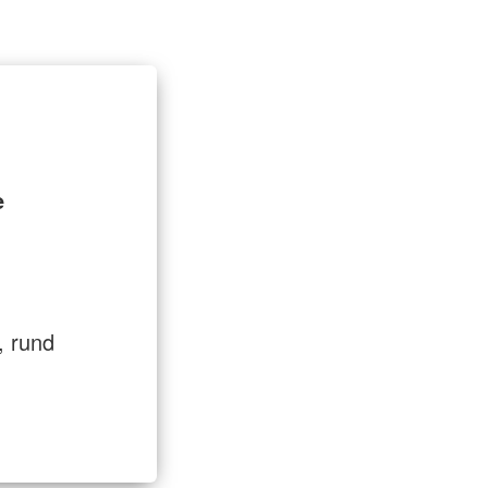
t
Entlastung für Pflegende
e
, rund