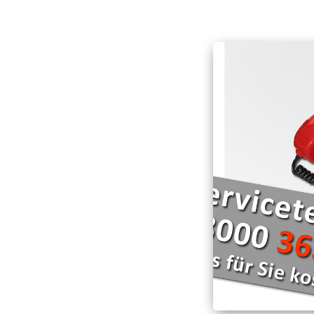
Hospizarbeit
Deutschen Roten Kr
Schnell-Einsatz-Gru
Hospizmobil
Die Wasserwacht