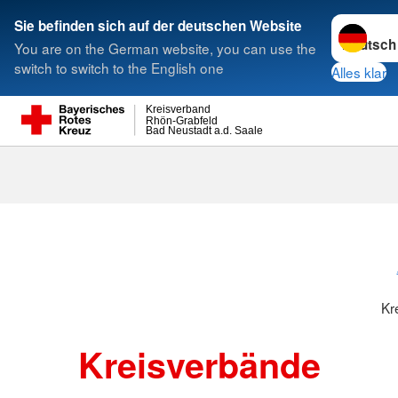
Sprache w
Sie befinden sich auf der deutschen Website
You are on the German website, you can use the
Suche
switch to switch to the English one
Alles klar
Kreisverband
Rhön-Grabfeld
Bad Neustadt a.d. Saale
Kreisverbänd
Kr
Kreisverbände