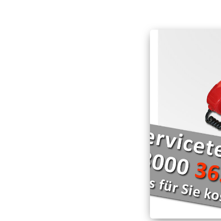
Hospizarbeit
Deutschen Roten Kr
Schnell-Einsatz-Gru
Hospizmobil
Die Wasserwacht