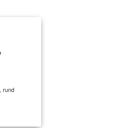
t
Entlastung für Pflegende
e
, rund