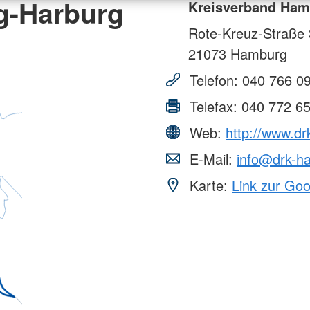
g-Harburg
Kreisverband Ham
Rote-Kreuz-Straße 
21073
Hamburg
Telefon:
040 766 0
Telefax:
040 772 6
Web:
http://www.d
E-Mail:
info@drk-h
Karte:
Link zur Go