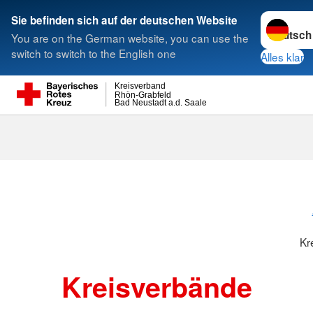
Sprache w
Sie befinden sich auf der deutschen Website
You are on the German website, you can use the
Suche
switch to switch to the English one
Alles klar
Kreisverband
Rhön-Grabfeld
Bad Neustadt a.d. Saale
Kreisverbänd
Kr
Kreisverbände