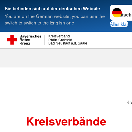
Sprache w
Sie befinden sich auf der deutschen Website
You are on the German website, you can use the
Suche
switch to switch to the English one
Alles klar
Kreisverband
Rhön-Grabfeld
Bad Neustadt a.d. Saale
Kreisverbänd
Kr
Kreisverbände