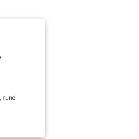
t
Entlastung für Pflegende
e
, rund