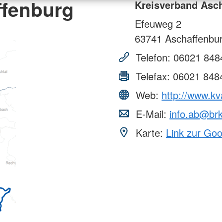
ffenburg
Kreisverband Asc
Efeuweg 2
63741
Aschaffenbu
Telefon:
06021 848
Telefax:
06021 848
Web:
http://www.kv
E-Mail:
info.ab@br
Karte:
Link zur Go