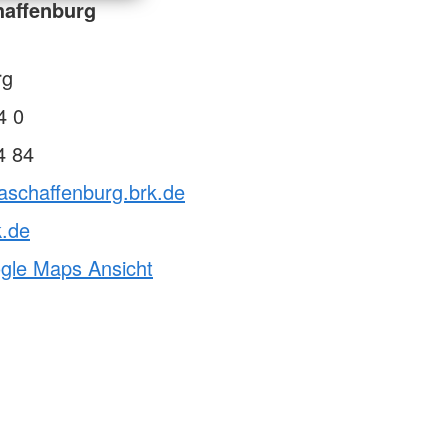
haffenburg
rg
4 0
4 84
aschaffenburg.brk.de
k.de
ogle Maps Ansicht