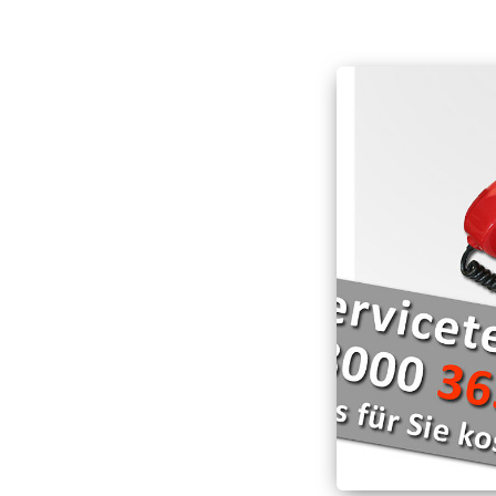
Hospizarbeit
Deutschen Roten Kr
Schnell-Einsatz-Gru
Hospizmobil
Die Wasserwacht