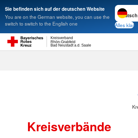
Sprache w
Sie befinden sich auf der deutschen Website
You are on the German website, you can use the
Suche
switch to switch to the English one
Alles klar
Kreisverband
Rhön-Grabfeld
Bad Neustadt a.d. Saale
Kreisverbänd
Kr
Kreisverbände