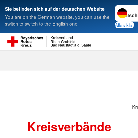
Sprache w
Sie befinden sich auf der deutschen Website
You are on the German website, you can use the
Suche
switch to switch to the English one
Alles klar
Kreisverband
Rhön-Grabfeld
Bad Neustadt a.d. Saale
Kreisverbänd
Kr
Kreisverbände