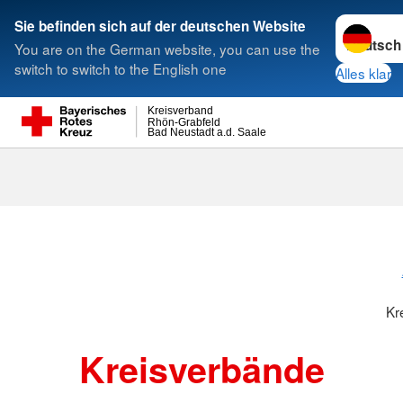
Sprache w
Sie befinden sich auf der deutschen Website
You are on the German website, you can use the
Suche
switch to switch to the English one
Alles klar
Kreisverband
Rhön-Grabfeld
Bad Neustadt a.d. Saale
Kreisverbänd
Kr
Kreisverbände